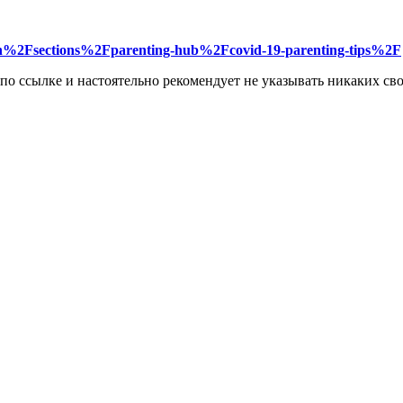
en%2Fsections%2Fparenting-hub%2Fcovid-19-parenting-tips%2F
 по ссылке и настоятельно рекомендует не указывать никаких с