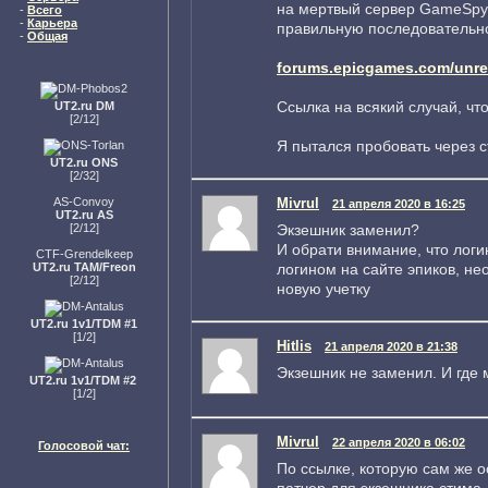
на мертвый сервер GameSpy.
-
Всего
-
Карьера
правильную последовательно
-
Общая
forums.epicgames.com/unrea
Ссылка на всякий случай, что
UT2.ru DM
[2/12]
Я пытался пробовать через с
UT2.ru ONS
[2/32]
Mivrul
AS-Convoy
21 апреля 2020 в 16:25
UT2.ru AS
Экзешник заменил?
[2/12]
И обрати внимание, что логин
CTF-Grendelkeep
логином на сайте эпиков, не
UT2.ru TAM/Freon
[2/12]
новую учетку
UT2.ru 1v1/TDM #1
[1/2]
Hitlis
21 апреля 2020 в 21:38
Экзешник не заменил. И где 
UT2.ru 1v1/TDM #2
[1/2]
Mivrul
22 апреля 2020 в 06:02
Голосовой чат:
По ссылке, которую сам же о
патчер для экзешника стима,