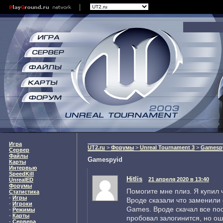
Игра
UT2.ru
>
Форумы
>
Unreal Tournament 3
>
Gamesp
Сервер
Файлы
Gamespyid
Карты
Интервью
SpeedKill
Hitlis
21 апреля 2020 в 13:40
UnrealED
Форумы
Помогите мне плиз. Я купил 
Статистика
-
Игры
Вроде сказали что заменили
-
Игроки
Games. Вроде скачал все по
-
Режимы
-
Карты
пробовал залогинится, но ош
-
Сервера