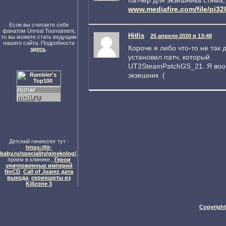
www.mediafire.com/file/pi3
Если вы считаете себя
фанатом Unreal Tournament,
Hitlis
25 апреля 2020 в 13:48
то вы можете стать ведущим
нашего сайта. Подробности
Короче я либо что-то не так
здесь
.
установил патч, который
UT3SteamPatchGS_21. Я воо
экзешник :(
Детский гинеколог тут -
https://lit-
baby.ru/speciality/ginekolog/
,
прием в клинике.,
Герои
уничтоженных империй
NoCD
,
Call of Juarez дата
выхода
,
скриншоты из
Killzone 3
Copyright