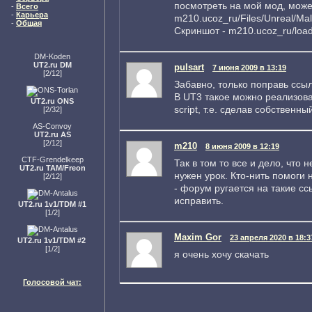
посмотреть на мой мод, может
-
Всего
-
Карьера
m210.ucoz_ru/Files/Unreal/Mal
-
Общая
Скриншот - m210.ucoz_ru/load
DM-Koden
UT2.ru DM
pulsart
7 июня 2009 в 13:19
[2/12]
Забавно, только поправь ссылк
В UT3 такое можно реализова
UT2.ru ONS
script, т.е. сделав собственн
[2/32]
AS-Convoy
UT2.ru AS
[2/12]
m210
8 июня 2009 в 12:19
CTF-Grendelkeep
Так в том то все и дело, что 
UT2.ru TAM/Freon
нужен урок. Кто-нить помоги н
[2/12]
- форум ругается на такие сс
исправить.
UT2.ru 1v1/TDM #1
[1/2]
Maxim Gor
23 апреля 2020 в 18:3
UT2.ru 1v1/TDM #2
[1/2]
я очень хочу скачать
Голосовой чат: