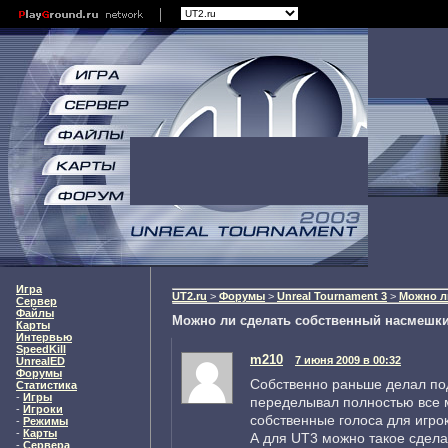
Игра
UT2.ru
>
Форумы
>
Unreal Tournament 3
>
Можно л
Сервер
Файлы
Можно ли сделать собственный насмешки
Карты
Интервью
SpeedKill
m210
7 июня 2009 в 00:32
UnrealED
Форумы
Собственно раньше делал под
Статистика
-
Игры
переделывал полностью все 
-
Игроки
собственные голоса для игрок
-
Режимы
-
Карты
А для UT3 можно такое сделат
-
Сервера