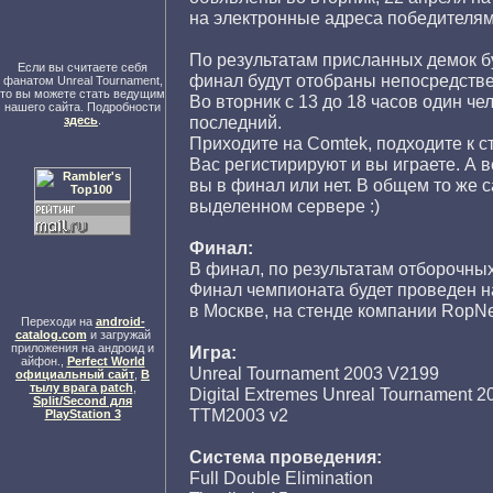
на электронные адреса победителям
По результатам присланных демок бу
Если вы считаете себя
финал будут отобраны непосредстве
фанатом Unreal Tournament,
то вы можете стать ведущим
Во вторник с 13 до 18 часов один чел
нашего сайта. Подробности
последний.
здесь
.
Приходите на Comtek, подходите к с
Вас регистирируют и вы играете. А 
вы в финал или нет. В общем то же с
выделенном сервере :)
Финал:
В финал, по результатам отборочных
Финал чемпионата будет проведен н
в Москве, на стенде компании RopNe
Переходи на
android-
catalog.com
и загружай
приложения на андроид и
Игра:
айфон.,
Perfect World
Unreal Tournament 2003 V2199
официальный сайт
,
В
тылу врага patch
,
Digital Extremes Unreal Tournament 
Split/Second для
TTM2003 v2
PlayStation 3
Система проведения:
Full Double Elimination