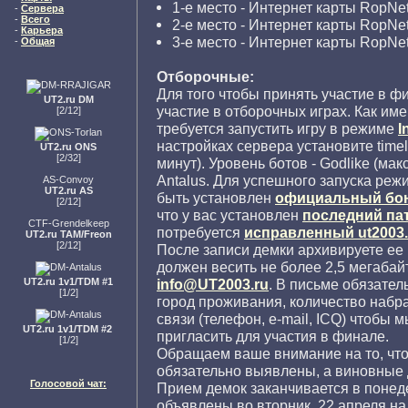
1-е место - Интернет карты RopNe
-
Сервера
-
Всего
2-е место - Интернет карты RopNet
-
Карьера
3-е место - Интернет карты RopNet
-
Общая
Отборочные:
Для того чтобы принять участие в ф
UT2.ru DM
участие в отборочных играх. Как им
[2/12]
требуется запустить игру в режиме
I
настройках сервера установите timel
UT2.ru ONS
[2/32]
минут). Уровень ботов - Godlike (мак
Antalus. Для успешного запуска режи
AS-Convoy
UT2.ru AS
быть установлен
официальный бон
[2/12]
что у вас установлен
последний па
CTF-Grendelkeep
потребуется
исправленный ut2003.
UT2.ru TAM/Freon
[2/12]
После записи демки архивируете ее 
должен весить не более 2,5 мегабайт
info@UT2003.ru
. В письме обязател
UT2.ru 1v1/TDM #1
[1/2]
город проживания, количество набр
связи (телефон, e-mail, ICQ) чтобы 
UT2.ru 1v1/TDM #2
пригласить для участия в финале.
[1/2]
Обращаем ваше внимание на то, что
обязательно выявлены, а виновные
Голосовой чат:
Прием демок заканчивается в понедел
объявлены во вторник, 22 апреля на