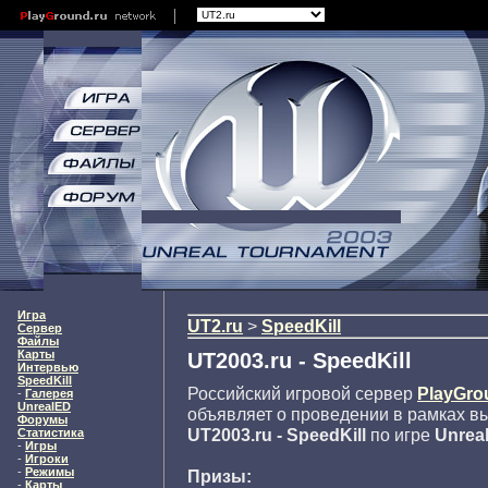
Игра
UT2.ru
>
SpeedKill
Сервер
Файлы
Карты
UT2003.ru - SpeedKill
Интервью
SpeedKill
Российский игровой сервер
PlayGro
-
Галерея
UnrealED
объявляет о проведении в рамках в
Форумы
UT2003.ru - SpeedKill
по игре
Unrea
Статистика
-
Игры
-
Игроки
-
Режимы
Призы:
-
Карты