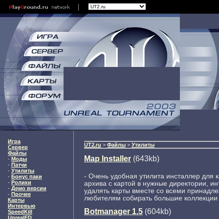
Игра
UT2.ru
>
Файлы
>
Утилиты
Сервер
Файлы
Map Installer
(643kb)
-
Моды
-
Патчи
-
Утилиты
- Очень удобная утилита инсталлер для 
-
Бонус паки
-
Ролики
архива с картой в нужные директории, ин
-
Демо версии
удалять карты вместе со всеми принадл
-
Прочее
любителям собирать большие коллекции 
Карты
Интервью
Botmanager 1.5
(604kb)
SpeedKill
UnrealED