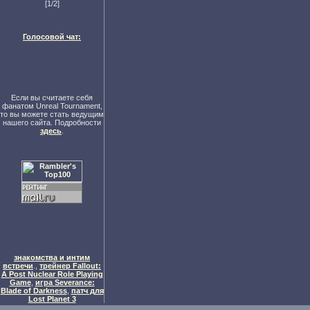
[1/2]
Голосовой чат:
Если вы считаете себя
фанатом Unreal Tournament,
то вы можете стать ведущим
нашего сайта. Подробности
здесь
.
знакомства и интим
встречи
.,
трейнер Fallout:
A Post Nuclear Role Playing
Game
,
игра Severance:
Blade of Darkness
,
патч для
Lost Planet 3