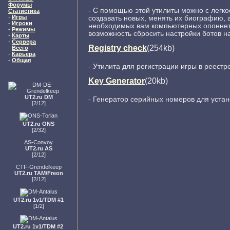
Форумы
- С помощью этой утилиты можно с легко
Статистика
-
Игры
создавать новых, менять их биографию, 
-
Игроки
необходимых вам компьютерных опоннето
-
Режимы
возможность сбросить настройки ботов н
-
Карты
-
Сервера
Registry check
(254kb)
-
Всего
-
Карьера
-
Общая
- Утилита для регистрации игры в реестр
Key Generator
(20kb)
UT2.ru DM
- Генератор серийных номеров для устан
[2/12]
UT2.ru ONS
[2/32]
AS-Convoy
UT2.ru AS
[2/12]
CTF-Grendelkeep
UT2.ru TAM/Freon
[2/12]
UT2.ru 1v1/TDM #1
[1/2]
UT2.ru 1v1/TDM #2