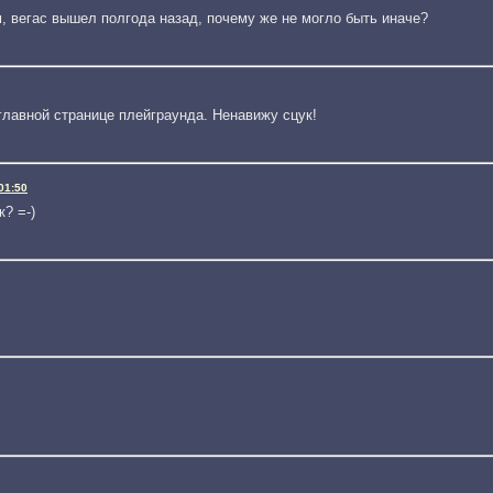
, вегас вышел полгода назад, почему же не могло быть иначе?
 главной странице плейграунда. Ненавижу сцук!
01:50
к? =-)