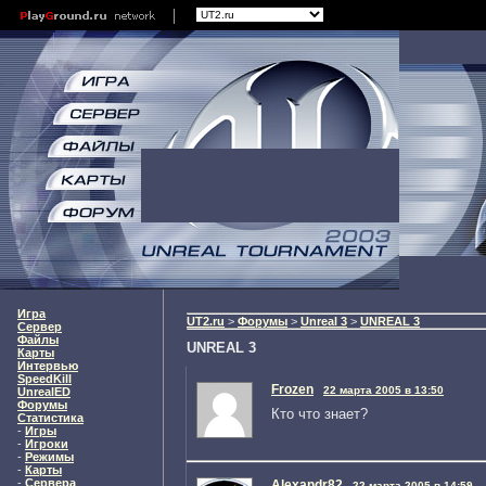
Игра
UT2.ru
>
Форумы
>
Unreal 3
>
UNREAL 3
Сервер
Файлы
UNREAL 3
Карты
Интервью
SpeedKill
Frozen
22 марта 2005 в 13:50
UnrealED
Форумы
Кто что знает?
Статистика
-
Игры
-
Игроки
-
Режимы
-
Карты
-
Сервера
Alexandr82
22 марта 2005 в 14:59