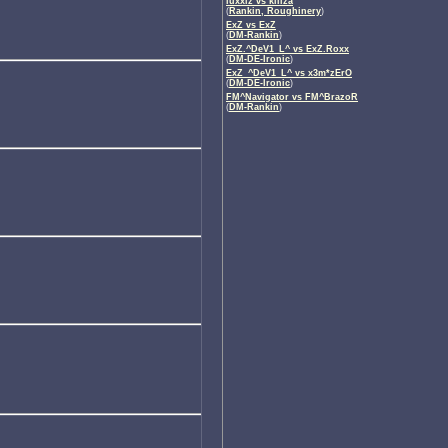
luxxiz vs killza
(
Rankin, Roughinery
)
ExZ vs ExZ
(
DM-Rankin
)
ExZ.^DeV1_L^ vs ExZ.Roxx
(
DM-DE-Ironic
)
ExZ_^DeV1_L^ vs x3m*zErO
(
DM-DE-Ironic
)
FM^Navigator vs FM^BrazoR
(
DM-Rankin
)