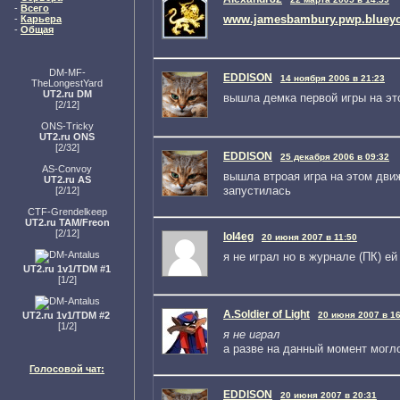
-
Всего
www.jamesbambury.pwp.blueyon
-
Карьера
-
Общая
DM-MF-
EDDISON
14 ноября 2006 в 21:23
TheLongestYard
UT2.ru DM
вышла демка первой игры на эт
[2/12]
ONS-Tricky
UT2.ru ONS
[2/32]
EDDISON
25 декабря 2006 в 09:32
AS-Convoy
вышла втроая игра на этом движ
UT2.ru AS
запустилась
[2/12]
CTF-Grendelkeep
UT2.ru TAM/Freon
[2/12]
lol4eg
20 июня 2007 в 11:50
я не играл но в журнале (ПК) е
UT2.ru 1v1/TDM #1
[1/2]
A.Soldier of Light
UT2.ru 1v1/TDM #2
20 июня 2007 в 16
[1/2]
я не играл
а разве на данный момент могл
Голосовой чат:
EDDISON
20 июня 2007 в 20:31