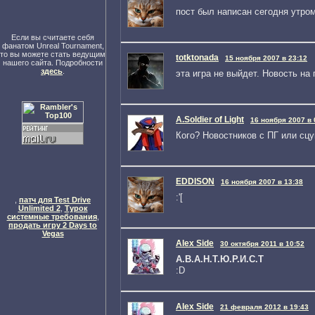
пост был написан сегодня утром
Если вы считаете себя
фанатом Unreal Tournament,
то вы можете стать ведущим
totktonada
15 ноября 2007 в 23:12
нашего сайта. Подробности
здесь
.
эта игра не выйдет. Новость на
A.Soldier of Light
16 ноября 2007 в 
Кого? Новостников с ПГ или сцу
EDDISON
16 ноября 2007 в 13:38
:'[
,
патч для Test Drive
Unlimited 2
,
Турок
системные требования
,
продать игру 2 Days to
Vegas
Alex Side
30 октября 2011 в 10:52
А.В.А.Н.Т.Ю.Р.И.С.Т
:D
Alex Side
21 февраля 2012 в 19:43