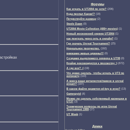
Форумы
Как играть в UT2004 по сети?
(206)
Куда пропал Карни!?
(18)
Почувствуйте разницу
(2)
Steele Dawn
(0)
UT2004 Movie Collection (400+ movies)
(1)
Новый московский сервер UT2004
(1)
как поиграть через сеть в онлайн?
(1)
Где скачать Unreal Tournament?
(25)
Нереальное творчество.
(192)
внимание живые админы!!!
(0)
настройках
Создание выделенного сервера в UT99
(0)
Крайне рекомендуется к просмотру :)
(672)
А где все? :(
(19)
Что нужно сделать, чтобы играть в UT3 по
интернету
(110)
А многа ваще металистов/панков в unreal
играет?
(197)
В каком файле хранится cd-key в игре?
(13)
Gamespyid
(4)
Можно ли сделать собственный насмешки в
UT3?
(3)
Технические вопросы по игре Unreal
Tournament 1999
(17)
UT Week
(1)
Демки