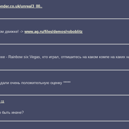
der.co.uk/unreal3_00..
ом движке! ->
www.ag.ru/files/demos/roboblitz
ке - Rainbow six:Vegas, кто играл, отпишитесь на каком компе на каких 
й дали очень положительную оценку *****
:11
о быть иначе?