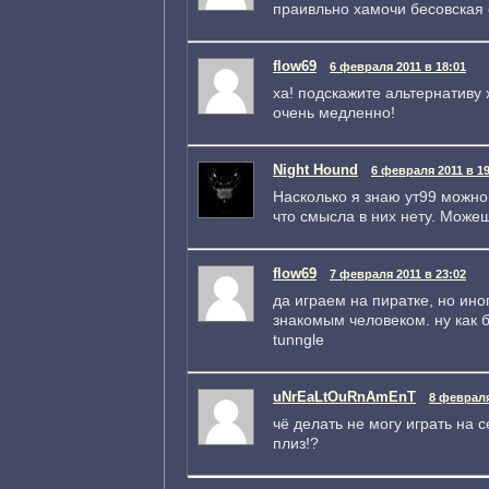
праивльно хамочи бесовская 
flow69
6 февраля 2011 в 18:01
ха! подскажите альтернативу 
очень медленно!
Night Hound
6 февраля 2011 в 19
Насколько я знаю ут99 можно 
что смысла в них нету. Можеш
flow69
7 февраля 2011 в 23:02
да играем на пиратке, но ино
знакомым человеком. ну как 
tunngle
uNrEaLtOuRnAmEnT
8 февраля
чё делать не могу играть на с
плиз!?