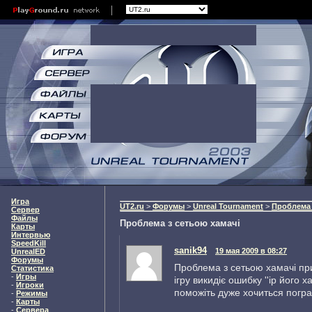
Игра
UT2.ru
>
Форумы
>
Unreal Tournament
>
Проблема 
Сервер
Файлы
Проблема з сетьою хамачі
Карты
Интервью
SpeedKill
sanik94
19 мая 2009 в 08:27
UnrealED
Форумы
Проблема з сетьою хамачі при
Статистика
-
Игры
ігру викидіє ошибку ''ip його х
-
Игроки
поможіть дуже хочиться погра
-
Режимы
-
Карты
-
Сервера