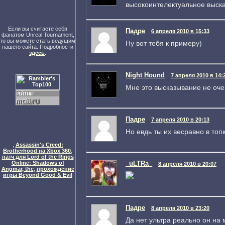
высокоинтелектуальное выска
Если вы считаете себя
Падре
6 апреля 2010 в 15:33
фанатом Unreal Tournament,
то вы можете стать ведущим
Ну вот тебя к примеру)
нашего сайта. Подробности
здесь
.
Night Hound
7 апреля 2010 в 14:
Мне это высказывание не оче
Падре
7 апреля 2010 в 20:13
Но евдь ты их весравно в топ
,
Assassin's Creed:
Brotherhood на Xbox 360
,
патч для Lord of the Rings
Online: Shadows of
_uLTRa_
8 апреля 2010 в 20:07
Angmar, the
,
прохождение
игры Beyond Good & Evil
Падре
8 апреля 2010 в 23:20
Да нет ультра реально он на 