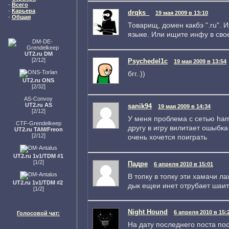
-
Всего
-
Карьера
drqks_
19 мая 2009 в 13:10
-
Общая
Товарищ, домен какбэ ".ru". 
языке. Или ищите инфу в сво
UT2.ru DM
[2/12]
Psychedel1c
19 мая 2009 в 13:54
бгг..))
UT2.ru ONS
[2/32]
AS-Convoy
UT2.ru AS
sanik94
19 мая 2009 в 14:34
[2/12]
У меня проблема с сетью ham
CTF-Grendelkeep
другу в игру вилитает ошыбка '
UT2.ru TAM/Freon
[2/12]
очень хочется поиграть
UT2.ru 1v1/TDM #1
[1/2]
Падре
6 апреля 2010 в 15:01
В топку в топку эти хамачи л
UT2.ru 1v1/TDM #2
дык ещеи инет отрубает шаит
[1/2]
Night Hound
6 апреля 2010 в 15:
Голосовой чат:
На дату последнего поста по