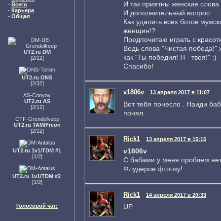
И так приятны женские слова 
-
Всего
-
Карьера
И дополнительный вопрос:
-
Общая
Как удалить всех ботов мужск
женщин!?
Предпочитаю играть с красотк
Ведь слова "Чистая победа!"
UT2.ru DM
как "Ты победил! Я - твоя!" :)
[2/12]
Спасибо!
UT2.ru ONS
[2/32]
v1806v
13 апреля 2017 в 11:07
AS-Convoy
UT2.ru AS
Вот тебя понесло . Наиди баб
[2/12]
понял .
CTF-Grendelkeep
UT2.ru TAM/Freon
[2/12]
Rick1
13 апреля 2017 в 15:15
v1806v
UT2.ru 1v1/TDM #1
[1/2]
С бабами у меня проблем нет, 
Флудеров фтопку!
UT2.ru 1v1/TDM #2
[1/2]
Rick1
14 апреля 2017 в 20:33
UP
Голосовой чат: