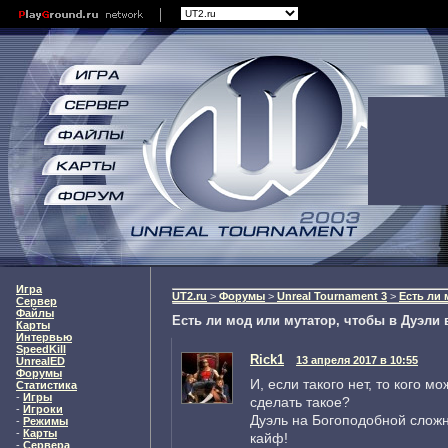
Игра
UT2.ru
>
Форумы
>
Unreal Tournament 3
>
Есть ли 
Сервер
Файлы
Есть ли мод или мутатор, чтобы в Дуэли
Карты
Интервью
SpeedKill
Rick1
13 апреля 2017 в 10:55
UnrealED
Форумы
И, если такого нет, то кого м
Статистика
-
Игры
сделать такое?
-
Игроки
Дуэль на Богоподобной сложн
-
Режимы
-
Карты
кайф!
-
Сервера