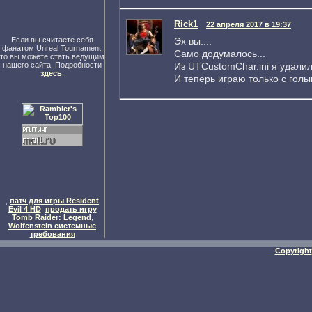
Rick1
22 апреля 2017 в 19:37
Эх вы....
Если вы считаете себя
фанатом Unreal Tournament,
Само додумалось...
то вы можете стать ведущим
Из UTCustomChar.ini я удалил 
нашего сайта. Подробности
здесь
.
И теперь играю только с голы
,
патч для игры Resident
Evil 4 HD
,
продать игру
Tomb Raider: Legend
,
Wolfenstein системные
требования
Copyright