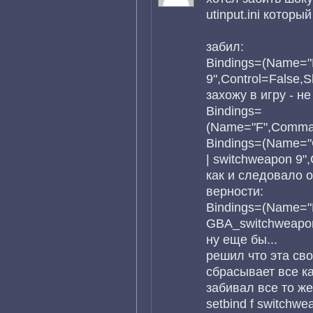
utinput.ini которы
забил:
Bindings=(Name="
9",Control=False,S
захожу в игру - не
Bindings=
(Name="F",Comman
Bindings=(Name=
| switchweapon 9",
как и следовало о
верности:
Bindings=(Name=
GBA_switchweapon9
ну еще бы...
решил что эта сво
сбрасывает все ка
забивал все то же
setbind f switchwe