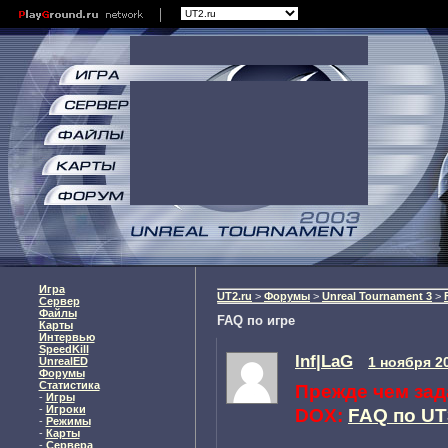
Игра
UT2.ru
>
Форумы
>
Unreal Tournament 3
>
Сервер
Файлы
FAQ по игре
Карты
Интервью
SpeedKill
Inf|LaG
1 ноября 2
UnrealED
Форумы
Статистика
Прежде чем зада
-
Игры
-
Игроки
DOX:
FAQ по UT
-
Режимы
-
Карты
-
Сервера