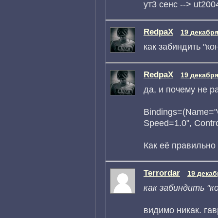
ут3 сенс --> ut200
RedpaX
19 декабря
как забиндить "ко
RedpaX
19 декабря
да, и почему не р
Bindings=(Name=
Speed=1.0", Contro
Как её правильно 
Terrordar
19 декаб
как забиндить "к
видимо никак. гав