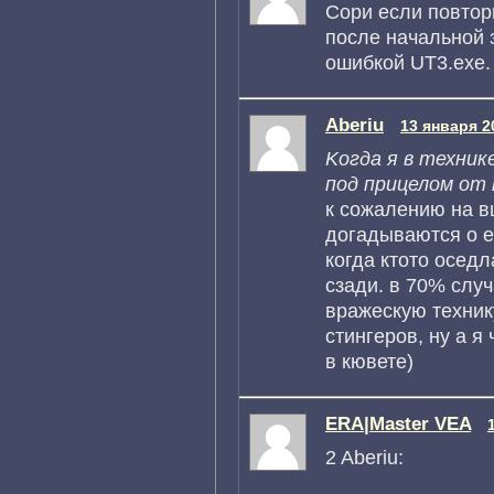
Сори если повтор
после начальной 
ошибкой UT3.exe.
Aberiu
13 января 2
Kогда я в техник
под прицелом от
к сожалению на в
догадываются о е
когда ктото осед
сзади. в 70% слу
вражескую технику
стингеров, ну а 
в кювете)
ERA|Master VEA
2 Aberiu: