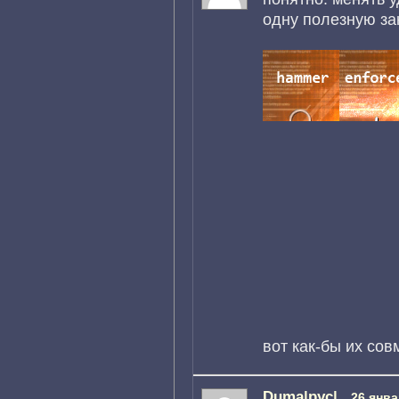
одну полезную зак
вот как-бы их совм
Duma|pyc|
26 янва