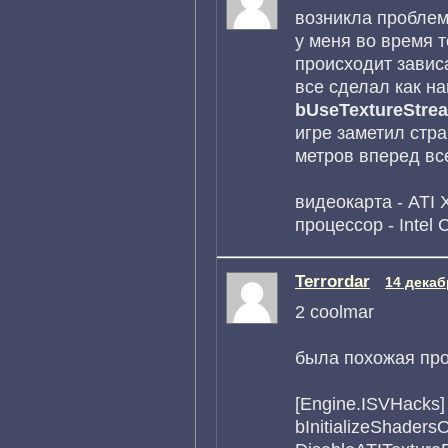
возникла проблем
у меня во время т
происходит завис
все сделал как н
bUseTextureStre
игре заметил стр
метров вперед вс
видеокарта - ATI
процессор - Intel
Terrordar
14 декаб
2 coolmar
была похожая про
[Engine.ISVHacks]
bInitializeShade