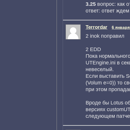
3.25
вопрос: как 
ответ: ответ ждем
Terrordar
6 января
2 inok поправил
2 EDD
Пока нормального
UTEngine.ini в се
невеселый.
Если выставить S
(Volum e=0)) то 
при этом пропадаю
Вроде бы Lotus о
версиях customUT
следующем патче