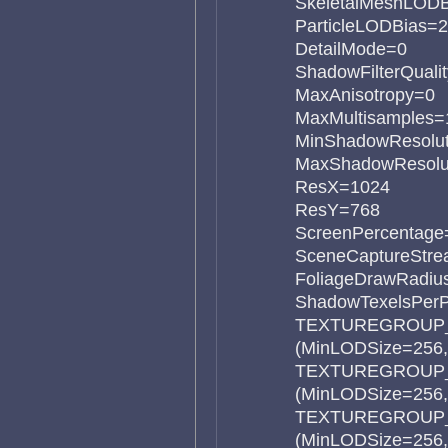
SkeletalMeshLOD
ParticleLODBias=
DetailMode=0
ShadowFilterQuali
MaxAnisotropy=0
MaxMultisamples=
MinShadowResolut
MaxShadowResolu
ResX=1024
ResY=768
ScreenPercentage
SceneCaptureStrea
FoliageDrawRadius
ShadowTexelsPerP
TEXTUREGROUP_
(MinLODSize=256
TEXTUREGROUP_
(MinLODSize=256
TEXTUREGROUP_W
(MinLODSize=256