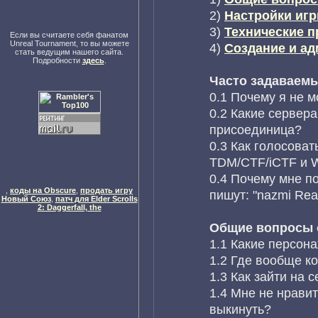
2)
Настройки иг
3)
Технические 
Если вы считаете себя фанатом
Unreal Tournament, то вы можете
4)
Создание и а
стать ведущим нашего сайта.
Подробности
здесь
.
Часто задаваем
0.1 Почему я не м
0.2 Какие сервера
присоединица?
0.3 Как голосоват
TDM/CTF/iCTF и 
0.4 Почему мне п
,
коды на Obscure
,
продать игру
пишут: "nazmi Rea
Новый Союз
,
патч для Elder Scrolls
2: Daggerfall, the
Общие вопросы о
1.1 Какие персона
1.2 Где вообще к
1.3 Как зайти на 
1.4 Мне не нравит
выкинуть?