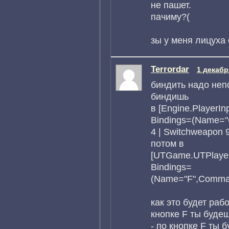
не пашет.
пачиму?(
зы у меня лицуха
Terrordar
1 декабр
биндить надо неп
биндишь
в [Engine.PlayerInp
Bindings=(Name=
4 | Switchweapon 9
потом в
[UTGame.UTPlayer
Bindings=
(Name="F",Comman
как это будет рабо
кнопке F ты будеш
- по кнопке F ты 