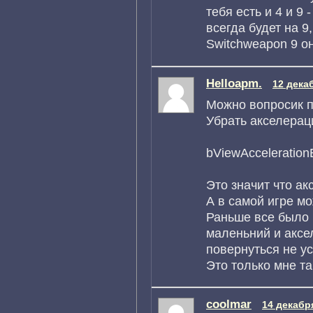
тебя есть и 4 и 9
всегда будет на 9
Switchweapon 9 о
Helloapm.
12 дека
Можно вопросик 
Убрать акселерац
bViewAcceleration
Это значит что а
А в самой игре м
Раньше все было 
маленьний и аксе
повернуться не у
Это только мне та
coolmar
14 декабр