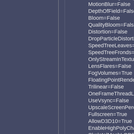
MotionBlur=False
DepthOfField=Fals
Bloom=False
QualityBloom=Fals
Distortion=False
DropParticleDistor
SpeedTreeLeaves
SpeedTreeFronds=
OnlyStreamInTextu
LensFlares=False
FogVolumes=True
FloatingPointRend
Trilinear=False
OneFrameThreadL
UseVsync=False
UpscaleScreenPer
Fullscreen=True
AllowD3D10=True
EnableHighPolyCh