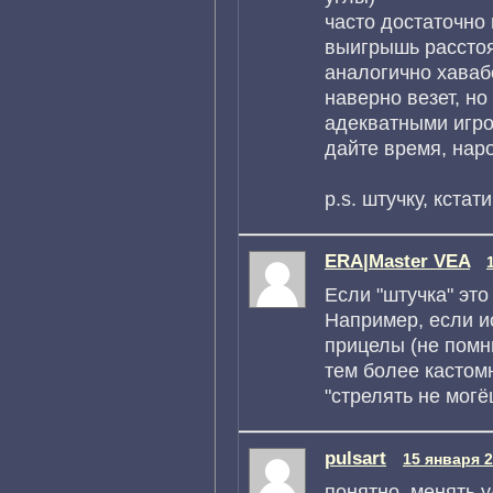
часто достаточно 
выигрышь рассто
аналогично хаваб
наверно везет, но
адекватными игро
дайте время, наро
p.s. штучку, кста
ERA|Master VEA
Если "штучка" это
Например, если и
прицелы (не помню
тем более кастом
"стрелять не могё
pulsart
15 января 2
понятно. менять 