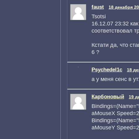
fаust
18 декабря 20
Tsotsi
16.12.07 23:32 ка
соответствовал т
Кстати да, что ста
6 ?
Psychedel1c
18 де
а у меня сенс в ут
Карбоновый
19 д
Bindings=(Name="
aMouseX Speed=2.0
Bindings=(Name="
aMouseY Speed=2.0