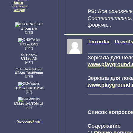
-
Всего
-
Карьера
PS:
Все основные
-
Общая
Соответствено, в
форума...
UT2.ru DM
[2/12]
Terrordar
19 ноябр
UT2.ru ONS
[2/32]
_______________
AS-Convoy
Зеркала для нел
UT2.ru AS
[2/12]
www.playground.ru
CTF-Grendelkeep
UT2.ru TAM/Freon
[2/12]
Зеркала для лок
www.playground.ru
UT2.ru 1v1/TDM #1
_______________
[1/2]
UT2.ru 1v1/TDM #2
[1/2]
Список вопросов
Голосовой чат:
Содержание
1)
Общие вопрос