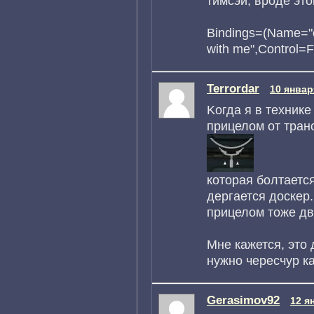
тимсэй, вроде это
Bindings=(Name="o
with me",Control=F
Terrordar
10 январ
Kогда я в технике
прицелом от тран
которая болтается
дергается доскер.
прицелом тоже дв
Мне кажется, это
нужно чересчур к
Gerasimov92
12 я