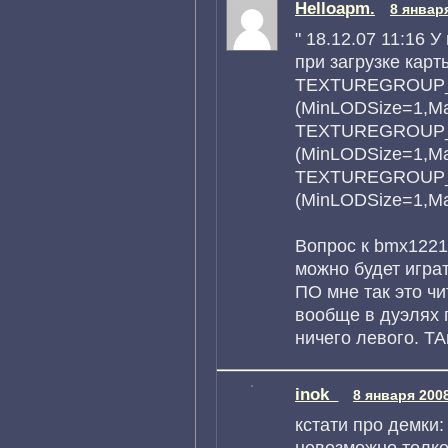
Helloapm.
8 января
" 18.12.07 11:16 
при загрузке карт
TEXTUREGROUP_
(MinLODSize=1,M
TEXTUREGROUP_
(MinLODSize=1,M
TEXTUREGROUP_W
(MinLODSize=1,Max
Вопрос к bmx1221
можно будет игра
ПО мне так это чи
вообще в дуэлях 
ничего левого. Т
inok_
8 января 2008
кстати про демки:
невозможно толко