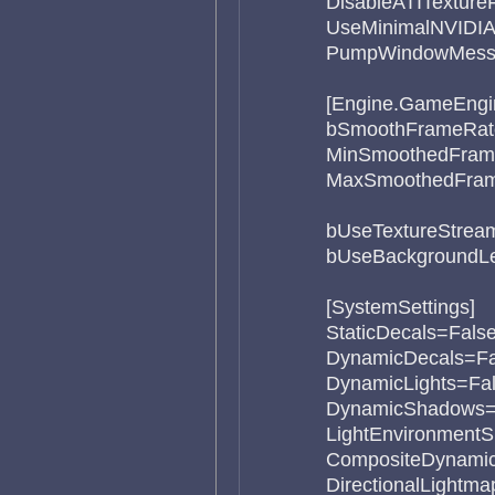
DisableATITexture
UseMinimalNVIDIA
PumpWindowMessa
[Engine.GameEngi
bSmoothFrameRat
MinSmoothedFram
MaxSmoothedFram
bUseTextureStrea
bUseBackgroundLe
[SystemSettings]
StaticDecals=Fals
DynamicDecals=Fa
DynamicLights=Fa
DynamicShadows=
LightEnvironment
CompositeDynamic
DirectionalLightm