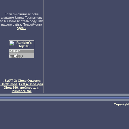
Если вы считаете себя
фанатом Unreal Tournament,
то вы можете стать ведущим
нашего сайта. Подробности
здесь
.
,
SWAT 3: Close Quarters
Battle mod
,
Left 4 Dead для
Xbox 360
,
трейнер для
Punisher, the
Copyright