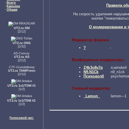
-
Всего
Правила об
-
Карьера
-
Общая
На скорость удаления нарушен
кнопки "пожаловатьс
О модерировании и т
UT2.ru DM
[2/12]
Модератор форума:
UT2.ru ONS
[2/32]
?
-
AS-Convoy
UT2.ru AS
Всефорумные модераторы:
[2/12]
Z4b3o8v7p
icarindoril
CTF-Grendelkeep
UT2.ru TAM/Freon
N9.N1Ck
n9_n1ck
[2/12]
Психодолб
psychomor
UT2.ru 1v1/TDM #1
Главный модератор:
[1/2]
_Lemon_
lemon---1
UT2.ru 1v1/TDM #2
[1/2]
Голосовой чат: