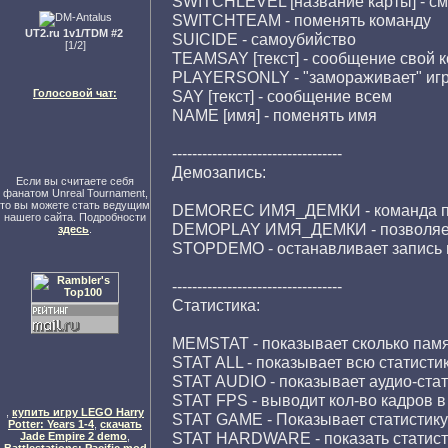
SWITCHLEVEL [название карты] - см
SWITCHTEAM - поменять команду
UT2.ru 1v1/TDM #2
SUICIDE - самоубийство
[1/2]
TEAMSAY [текст] - сообщение свой 
PLAYERSONLY - "замораживает" игру
Голосовой чат:
SAY [текст] - сообщение всем
NAME [имя] - поменять имя
----------------------------------
Демозапись:
Если вы считаете себя
фанатом Unreal Tournament,
то вы можете стать ведущим
DEMOREC ИМЯ_ДЕМКИ - команда поз
нашего сайта. Подробности
DEMOPLAY ИМЯ_ДЕМКИ - позволяет
здесь
.
STOPDEMO - останавливает запись 
----------------------------------
Статистика:
MEMSTAT - показывает сколько памя
STAT ALL - показывает всю статисти
STAT AUDIO - показывает аудио-стат
STAT FPS - выводит кол-во кадров в 
,
купить игру LEGO Harry
STAT GAME - Показывает статистику
Potter: Years 1-4
,
скачать
STAT HARDWARE - показать статист
Jade Empire 2 demo
,