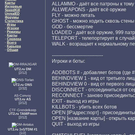
Карты
ALLAMMO - даёт все патроны к тому 
Интервью
ALLWEAPONS - даёт всё оружие
SpeedKill
UnrealED
FLY - можно летать
Форумы
GHOST - можно ходить сквозь стены
Статистика
-
Игры
GOD - бессмертие
-
Игроки
LOADED - даёт всё оружие, 999 пат
-
Режимы
-
Карты
TELEPORT - телепортирует в случай
-
Сервера
-
Всего
WALK - возращает к нормальному пер
-
Карьера
-
Общая
----------------------------------
Игроки и боты:
UT2.ru DM
ADDBOTS # - добавляет ботов (где # 
[2/12]
BEHINDVIEW 1 - вид от третьего лиц
BEHINDVIEW 0 - вид от первого лиц
UT2.ru ONS
[2/32]
DISCONNECT - отсоединиться от се
RECONNECT - заново присоединться
AS-Convoy
UT2.ru AS
EXIT - выход из игры
[2/12]
KILLBOTS - убить всех ботов
CTF-Grendelkeep
OPEN [IPадрес:порт] - присоединитьс
UT2.ru TAM/Freon
[2/12]
OPEN [название карты] - открыть ка
QUIT - выход из игры
UT2.ru 1v1/TDM #1
[1/2]