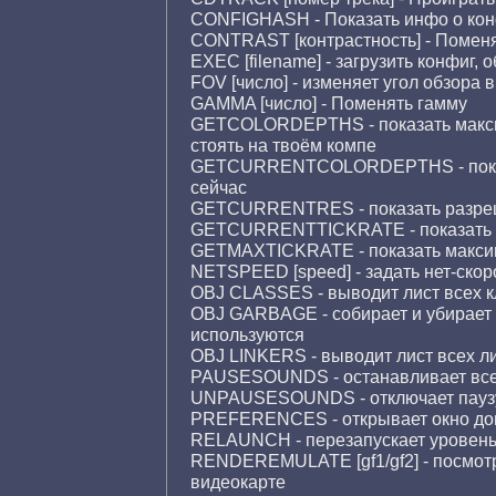
CONFIGHASH - Показать инфо о ко
CONTRAST [контрастность] - Поменя
EXEC [filename] - загрузить конфиг, 
FOV [число] - изменяет угол обзора в
GAMMA [число] - Поменять гамму
GETCOLORDEPTHS - показать макси
стоять на твоём компе
GETCURRENTCOLORDEPTHS - показат
сейчас
GETCURRENTRES - показать разреше
GETCURRENTTICKRATE - показать tic
GETMAXTICKRATE - показать максима
NETSPEED [speed] - задать нет-скор
OBJ CLASSES - выводит лист всех к
OBJ GARBAGE - собирает и убирает с
используются
OBJ LINKERS - выводит лист всех л
PAUSESOUNDS - останавливает все
UNPAUSESOUNDS - отключает паузу
PREFERENCES - открывает окно до
RELAUNCH - перезапускает уровен
RENDEREMULATE [gf1/gf2] - посмотре
видеокарте