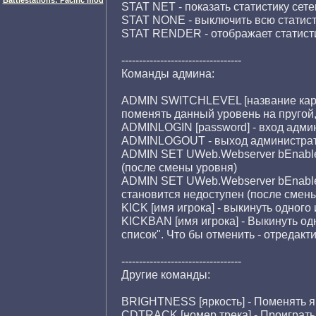
Battlestations: Pacific mod
STAT NET - показать статистику сет
STAT NONE - выключить всю статист
STAT RENDER - отображает статист
----------------------------------
Команды админа:
ADMIN SWITCHLEVEL [название карт
поменять данный уровень на пругой,
ADMINLOGIN [password] - вход админ
ADMINLOGOUT - выход администрат
ADMIN SET UWeb.Webserver bEnable
(после смены уровня)
ADMIN SET UWeb.Webserver bEnable
становится недоступен (после смен
KICK [имя игрока] - выкинуть одного 
KICKBAN [имя игрока] - Выкинуть од
список". Что бы отменить - отредакти
----------------------------------
Другие команды:
BRIGHTNESS [яркость] - Поменять я
CDTRACK [номер трека] - Проиграть