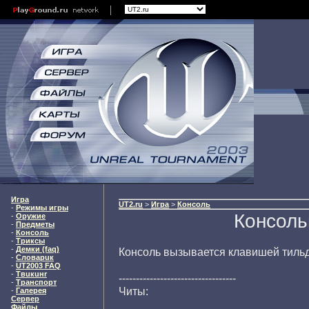
Игра
UT2.ru
>
Игра
>
Консоль
-
Режимы игры
Консоль
-
Оружие
-
Предметы
-
Консоль
-
Триксы
-
Демки (faq)
Консоль вызывается клавишей тильда 
-
Словарuк
-
UT2003 FAQ
-
Твuкuнr
----------------------------------
-
Транспорт
Читы:
-
Галерея
Сервер
Файлы