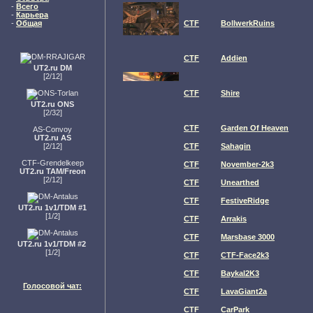
-
Всего
-
Карьера
-
Общая
CTF
BollwerkRuins
CTF
Addien
UT2.ru DM
[2/12]
CTF
Shire
UT2.ru ONS
[2/32]
CTF
Garden Of Heaven
AS-Convoy
UT2.ru AS
[2/12]
CTF
Sahagin
CTF-Grendelkeep
CTF
November-2k3
UT2.ru TAM/Freon
[2/12]
CTF
Unearthed
CTF
FestiveRidge
UT2.ru 1v1/TDM #1
[1/2]
CTF
Arrakis
CTF
Marsbase 3000
UT2.ru 1v1/TDM #2
[1/2]
CTF
CTF-Face2k3
CTF
Baykal2K3
Голосовой чат:
CTF
LavaGiant2a
CTF
CarPark