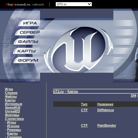
Игра
UT2.ru
>
Карты
Сервер
DM
Файлы
Карты
Интервью
Тип
Название
SpeedKill
CTF
Diffidence
UnrealED
Форумы
Статистика
-
Игры
CTF
PainBender
-
Игроки
-
Режимы
-
Карты
-
Сервера