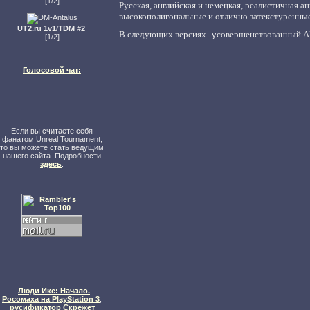
[1/2]
Русская, английская и немецкая, р
еалистичная ан
в
ысокополигональные и отлично затекстуренные
UT2.ru 1v1/TDM #2
В следующих версиях
: у
совершенствованный 
[1/2]
Голосовой чат:
Если вы считаете себя
фанатом Unreal Tournament,
то вы можете стать ведущим
нашего сайта. Подробности
здесь
.
,
Люди Икс: Начало.
Росомаха на PlayStation 3
,
русификатор Скрежет