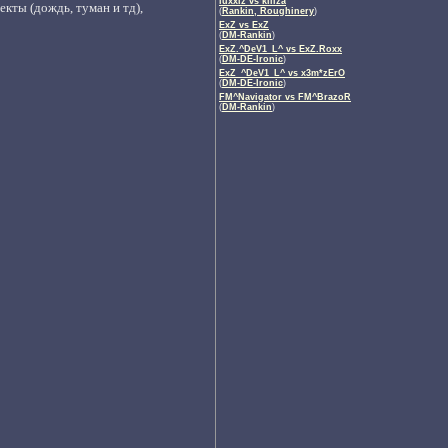
luxxiz vs killza
кты (дождь, туман и тд),
(
Rankin, Roughinery
)
ExZ vs ExZ
(
DM-Rankin
)
ExZ.^DeV1_L^ vs ExZ.Roxx
(
DM-DE-Ironic
)
ExZ_^DeV1_L^ vs x3m*zErO
(
DM-DE-Ironic
)
FM^Navigator vs FM^BrazoR
(
DM-Rankin
)