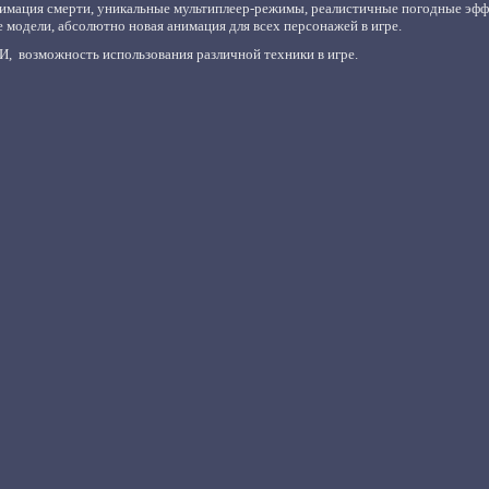
имация смерти, у
никальные мультиплеер-режимы, р
еалистичные погодные эффе
 модели, а
бсолютно новая анимация для всех персонажей в игре.
АИ,
в
озможность использования различной техники в игре.