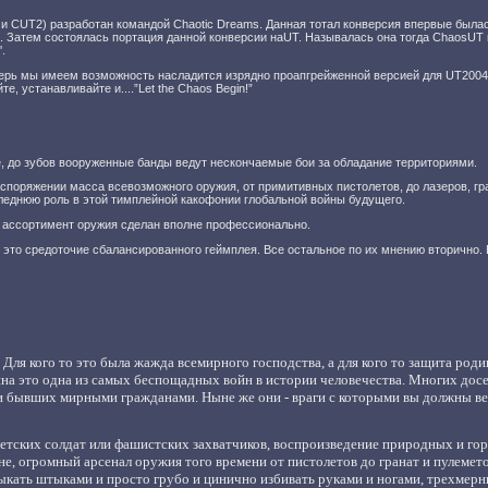
2 и CUT2) разработан командой Chaotic Dreams. Данная тотал конверсия впервые был
”. Затем состоялась портация данной конверсии наUT. Называлась она тогда ChaosUT
.
ерь мы имеем возможность насладится изрядно проапгрейженной версией для UT2004.
, устанавливайте и....”Let the Chaos Begin!”
, до зубов вооруженные банды ведут нескончаемые бои за обладание территориями.
аспоряжении масса всевозможного оружия, от примитивных пистолетов, до лазеров, гр
следнюю роль в этой тимплейной какофонии глобальной войны будущего.
й ассортимент оружия сделан вполне профессионально.
 это средоточие сбалансированного геймплея. Все остальное по их мнению вторично. 
 Для кого то это была жажда всемирного господства, а для кого то защита род
на это одна из самых беспощадных войн в истории человечества. Многих дос
ни бывших мирными гражданами. Ныне же они - враги с которыми вы должны в
етских солдат или фашистских захватчиков, в
оспроизведение природных и го
е, о
громный арсенал оружия того времени от пистолетов до гранат и пулемето
ыкать штыками и просто грубо и цинично избивать руками и ногами, т
рехмерны