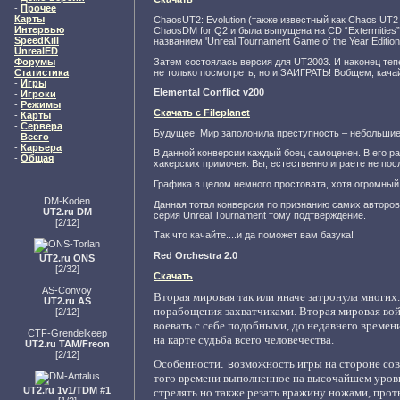
-
Прочее
Карты
ChaosUT2: Evolution (также известный как Chaos UT
Интервью
ChaosDM for Q2 и была выпущена на CD “Extermities
SpeedKill
названием 'Unreal Tournament Game of the Year Edition'
UnrealED
Затем состоялась версия для UT2003. И наконец теп
Форумы
не только посмотреть, но и ЗАИГРАТЬ! Вобщем, качайте
Статистика
-
Игры
Elemental Conflict v200
-
Игроки
-
Режимы
Скачать с Fileplanet
-
Карты
-
Сервера
Будущее. Мир заполонила преступность – небольшие
-
Всего
-
Карьера
В данной конверсии каждый боец самоценен. В его р
-
Общая
хакерских примочек. Вы, естественно играете не по
Графика в целом немного простовата, хотя огромны
DM-Koden
Данная тотал конверсия по признанию самих авторов
UT2.ru DM
серия Unreal Tournament тому подтверждение.
[2/12]
Так что качайте....и да поможет вам базука!
Red Orchestra 2.0
UT2.ru ONS
[2/32]
Скачать
AS-Convoy
Вторая мировая так или иначе затронула многих.
UT2.ru AS
порабощения захватчиками. Вторая мировая вой
[2/12]
воевать с себе подобными, до недавнего време
CTF-Grendelkeep
на карте судьба всего человечества.
UT2.ru TAM/Freon
[2/12]
Особенности
: в
озможность игры на стороне сов
того времени выполненное на высочайшем уровн
UT2.ru 1v1/TDM #1
стрелять но также резать вражину ножами, прот