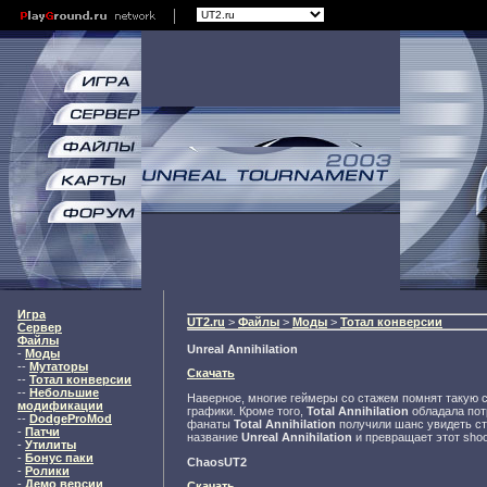
Игра
UT2.ru
>
Файлы
>
Моды
>
Тотал конверсии
Сервер
Файлы
Unreal Annihilation
-
Моды
--
Мутаторы
Скачать
--
Тотал конверсии
--
Небольшие
Наверное, многие геймеры со стажем помнят такую 
модификации
графики. Кроме того,
Total Annihilation
обладала пот
--
DodgeProMod
фанаты
Total Annihilation
получили шанс увидеть с
-
Патчи
название
Unreal Annihilation
и превращает этот sho
-
Утилиты
-
Бонус паки
ChaosUT2
-
Ролики
-
Демо версии
Скачать