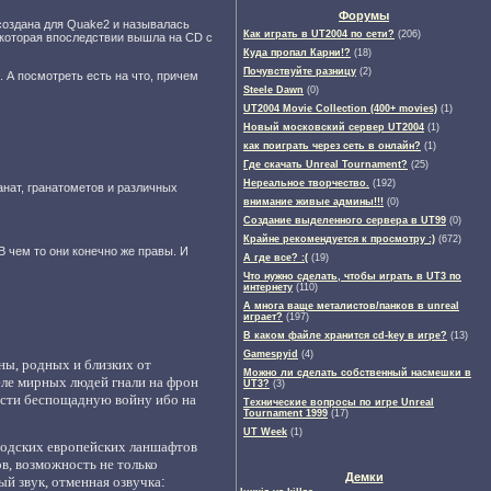
Форумы
асоздана для Quake2 и называлась
Как играть в UT2004 по сети?
(206)
 которая впоследствии вышла на CD с
Куда пропал Карни!?
(18)
Почувствуйте разницу
(2)
 А посмотреть есть на что, причем
Steele Dawn
(0)
UT2004 Movie Collection (400+ movies)
(1)
Новый московский сервер UT2004
(1)
как поиграть через сеть в онлайн?
(1)
Где скачать Unreal Tournament?
(25)
Нереальное творчество.
(192)
анат, гранатометов и различных
внимание живые админы!!!
(0)
Создание выделенного сервера в UT99
(0)
Крайне рекомендуется к просмотру :)
(672)
В чем то они конечно же правы. И
А где все? :(
(19)
Что нужно сделать, чтобы играть в UT3 по
интернету
(110)
А многа ваще металистов/панков в unreal
играет?
(197)
В каком файле хранится cd-key в игре?
(13)
Gamespyid
(4)
ины, родных и близких от
Можно ли сделать собственный насмешки в
еле мирных людей гнали на фрон
UT3?
(3)
ести беспощадную войну ибо на
Технические вопросы по игре Unreal
Tournament 1999
(17)
UT Week
(1)
родских европейских ланшафтов
в, в
озможность не только
Демки
й звук, о
тменная озвучка
: