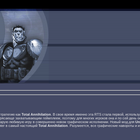
стратегию как
Total Annihilation
. В свое время именно эта RTS стала первой, исполь
рясающе захватывающим геймплеем, поэтому для многих игроков она и по сей день о
тарую любимую игру в совершенно новом графическом исполнении. Новый мод для
Un
oter в самый настоящий
Total Annihilation
. Разумеется, все графические навороты и 