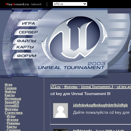
Игра
UT2.ru
>
Форумы
>
Unreal Tournament 3
>
cd key дл
Сервер
Файлы
cd key для Unreal Tournament III
Карты
Интервью
SpeedKill
jdsfnbvksgfbnksgfnbtrlbjldfgb
UnrealED
Форумы
Дайте пожалуйста сd key для 
Статистика
-
Игры
-
Игроки
-
Режимы
-
Карты
-
Сервера
totktonada
7 мая 2008 в 14:00