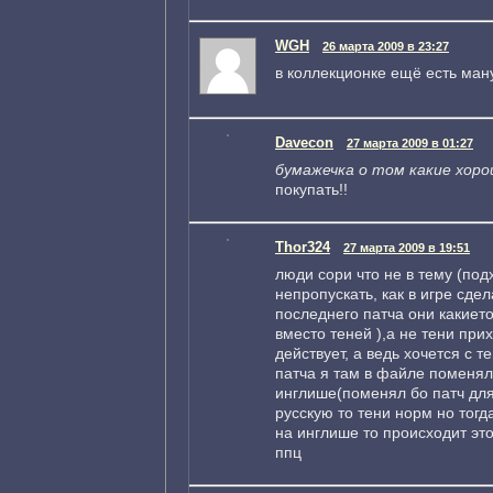
WGH
26 марта 2009 в 23:27
в коллекционке ещё есть ман
Davecon
27 марта 2009 в 01:27
бумажечка о том какие хоро
покупать!!
Thor324
27 марта 2009 в 19:51
люди сори что не в тему (п
непропускать, как в игре сде
последнего патча они какиет
вместо теней ),а не тени при
действует, а ведь хочется с т
патча я там в файле поменял
инглише(поменял бо патч для 
русскую то тени норм но тогд
на инглише то происходит эт
ппц