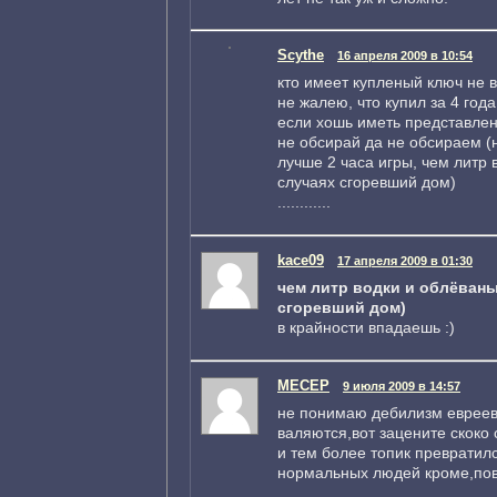
Scythe
16 апреля 2009 в 10:54
кто имеет купленый ключ не 
не жалею, что купил за 4 года 
если хошь иметь представлени
не обсирай да не обсираем (
лучше 2 часа игры, чем литр 
случаях сгоревший дом)
............
kace09
17 апреля 2009 в 01:30
чем литр водки и облёваны
сгоревший дом)
в крайности впадаешь :)
MECEP
9 июля 2009 в 14:57
не понимаю дебилизм евреев
валяются,вот зацените скоко 
и тем более топик превратилс
нормальных людей кроме,пов