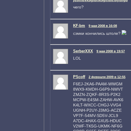
чего?
KF-bm
9 мая 2008 в 16:08
сэмки кончились штоле?
SerberXXX
9 мая 2008 в 19:57
LOL
PScoff
2 февраля 2009 в 12:55
F6EJ-2KA6-PAAM-WWGM
8WX9-KMDH-G6P9-NWVT
ZMZN-ZQKF-8R3S-P2K2
MCPW-E4SM-ZAHW-AVK6
K4LT-WXCC-CHGJ-VVG4
UGNH-P2UY-J3MG-ACZE
VP7F-54MV-SD5V-JCL9
A7DC-4HAX-GXU5-HDUC
V2WF-TK5G-UKMK-NF6G