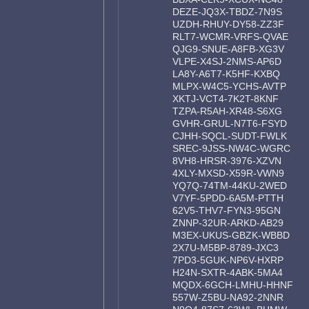
DEZE-JQ3X-TBDZ-7N9S
UZDH-RHUY-DY58-ZZ3F
RLT7-WCMR-VRFS-QVAE
QJG9-SNUE-A8FB-XG3V
VLPE-X4SJ-2NMS-AP6D
LA8Y-A6T7-K5HF-KXBQ
MLPX-W4C5-YCHS-AVTP
XKTJ-VCT4-7K2T-8KNF
TZPA-R5AH-XR48-S6XG
GVHR-GRUL-N7T6-FSYD
CJHH-SQCL-SUDT-FWLK
SREC-9JSS-NW4C-WGRC
8VH8-HRSR-3976-XZVN
4XLY-MXSD-X59R-VWN9
YQ7Q-74TM-44KU-2WED
V7YF-5PDD-6A5M-PTTH
62V5-THV7-FYN3-95GN
ZNNP-32UR-ARKD-AB29
M3EX-UKUS-GBZK-WBBD
2X7U-M5BP-8789-JXC3
7PD3-5GUK-NP6V-HXRP
H24N-SXTR-4ABK-5MA4
MQDX-6GCH-LMHU-HHNF
557W-Z5BU-NA92-2NNR