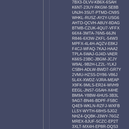
7BX3-DLVV-KB6X-6SAH
K6NT-23UY-RKGM-SE8B
UNJH-3SUT-PTMD-CN9S
WHKL-RUSZ-AY2Y-USG6
AHTD-QCVH-A8UY-8DAG
BTMB-CZUK-4QU7-VFFX
66X4-3MTA-76N5-66JN
R846-6X3W-ZKFL-54W3
MPFX-4L4H-AQZV-E8KJ
F4CJ-WFAQ-7KAJ-HAA2
TPLA-5WAJ-GJ4D-VAER
K66S-23BC-JBGM-JCJY
W9AL-9B2H-LZ2L-YLKJ
CSBH-ADLW-BWD7-GR7Y
2VMU-HZSS-DY86-V86J
5L4X-XWDZ-VJRA-MEAP
X9FK-9MLS-ER24-WVH9
EEGL-JNS7-G5AH-X4HE
BM9A-Y8BW-6HUS-3B3L
9AG7-BN46-BDPF-F5BC
Q4E9-WKLN-RZFJ-WXFB
LL5Y-WYTH-68HS-5JG2
NHZ4-QQBK-J3WY-76GZ
MREX-8JUF-5CZC-EP2T
3XLT-MX4H-EP8R-DQS3