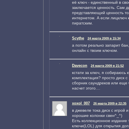
её ключ - единственный в св
заключается ценность. Сам д
представляющий ценность то
интернетом. А если лицключ к
пиратским.
Scythe
24 марта 2009 в 15:34
а потом реально запарит бан, 
онлайн с твоим ключом.
Davecon
24 марта 2009 в 21:52
кстати за ключ, я собираюсь 
комплектация? просто диск с 
сборник саундреков или еще ч
насчет этого....
xoxol_007
26 марта 2009 в 22:35
в джевеле тока диск с игрой 
хорошие колонки свен^_^)
Есть коллекционное издание 
ключи(LOL) для открытия до