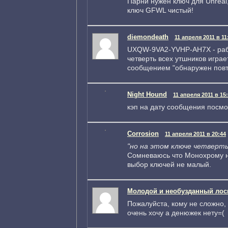
Парни нужен ключ для Unreal
ключ GFWL чистый!
diemondeath
11 апреля 2011 в 11
UXQW-9VA2-YVHP-AH7X - рабо
четверть всех утшников играет
сообщением "обнаружен повт
Night Hound
11 апреля 2011 в 15
кэп на дату сообщения посмо
Corrosion
11 апреля 2011 в 20:44
"но на этом ключе четверть
Сомневаюсь что Монохрому ну
выбор ключей не малый.
Молодой и необузданный лос
Пожалуйста, кому не сложно, 
очень хочу а денюжек нету=(