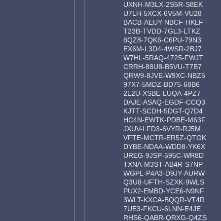
UXNH-M3LX-2S5R-S8EK
U7LH-5XCX-6V5M-VU28
BACB-AEUY-NBCF-HKLF
T23B-TVDD-7GL3-LTKZ
8QZ8-7QK6-C6PU-79N3
EX6M-L3D4-4WSR-2BJ7
W7HL-5RAQ-4725-FWJT
CRRH-88U8-B5VU-T7B7
QRW9-8JVE-W9XC-NBZ5
97X7-5MDZ-BD75-68B6
2L2U-XSBE-LUQA-4PZ7
DAJE-ASAQ-EGDF-CCQ3
KJTT-SCDH-5DGT-Q7D4
HC4N-EWTK-PDBE-M63F
JXUV-LFD3-6VYR-RJ5M
VFTE-MCTR-ER5Z-QTGK
DYBE-NDAA-WDD8-YK6X
UREG-9JSP-595C-WR8D
TXNA-M3ST-AB4R-S7NP
WGPL-P4A3-D9JY-AURW
Q3U8-UFTH-SZXK-9WLS
PUX2-EMBD-YCE6-N9NF
3WLT-KXCA-BQQR-VT4R
7UE3-FKCU-6LNN-E4JE
RHS6-QABR-QRXG-Q4ZS