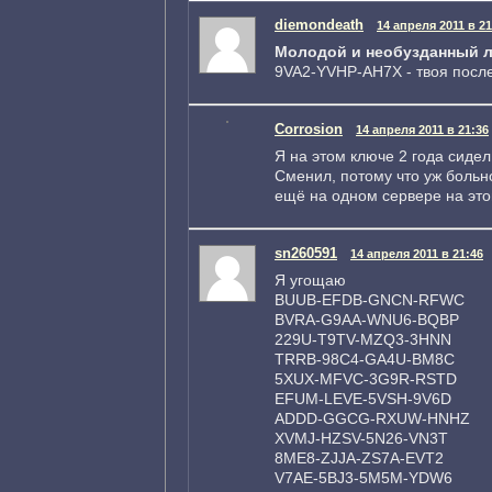
diemondeath
14 апреля 2011 в 21
Молодой и необузданный 
9VA2-YVHP-AH7X - твоя посл
Corrosion
14 апреля 2011 в 21:36
Я на этом ключе 2 года сидел 
Сменил, потому что уж больно
ещё на одном сервере на это
sn260591
14 апреля 2011 в 21:46
Я угощаю
BUUB-EFDB-GNCN-RFWC
BVRA-G9AA-WNU6-BQBP
229U-T9TV-MZQ3-3HNN
TRRB-98C4-GA4U-BM8C
5XUX-MFVC-3G9R-RSTD
EFUM-LEVE-5VSH-9V6D
ADDD-GGCG-RXUW-HNHZ
XVMJ-HZSV-5N26-VN3T
8ME8-ZJJA-ZS7A-EVT2
V7AE-5BJ3-5M5M-YDW6