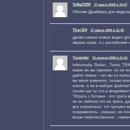
TeNgO299
27 марта 2009 в 19:57
Обнови Драйвера для видеок
Thor324
27 марта 2009 в 21:35
дрова самые новые видео gtx
звуком норм, а с английским 
Yurander
15 апреля 2009 в 21:01
totktonada, Radar-, Tsotsi, 
какие же вы гавнюки. ну не хо
дайте левые - нет вы из прин
вы меня извените, только кон
ключе, а не в наборе файлов"
лохам как ты это и впаривают 
"Играть с ботами - это трата
за он лайном это не трата, д
все нормально, тот прошел к
понравилось - хорошо, не пон
выше перечисленные - скаканч