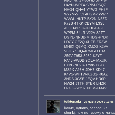
N9Q4-87S7-63WL-BHMW
H4YN-WPT4-SPBJ-PSQZ
NHG4-QNA4-YYWG-FH8F
W72M-5TVT-K72M-4WWP
WVWL-HKTP-BY2N-N5ZD
K72S-4TKK-CBYM-L3S8
A9GD-8PLD-J6UL-F45E
WPPM-54LR-V22V-S2TT
DGYE-NNBB-MHDG-P7DK
LDCY-GE2Q-6UZE-ZR3W
MH8X-Q6MQ-XMZG-K2VA
V8JE-7TJQ-4CML-U9TM
259V-Z953-8982-K2YZ
PA43-AWDB-9QEF-MXUK
EYBL-ND2R-TYA8-YCJY
MS9X-A95H-JDH7-KD47
K4VS-WHTW-KGG2-R8AZ
3NDS-3GSE-JEQV-HR6P
NW24-JTTH-6YER-LHZR
U7GG-5P2T-HX5M-FMAV
totktonada
20 марта 2009 в 17:56
Какие, однако, заявления...
shurikj, чем по твоему отлича