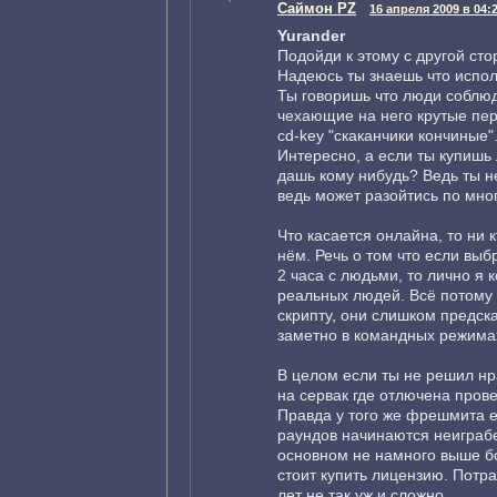
Саймон PZ
16 апреля 2009 в 04:
Yurander
Подойди к этому с другой сто
Надеюсь ты знаешь что испол
Ты говоришь что люди соблю
чехающие на него крутые перц
cd-key "скаканчики кончиные"
Интересно, а если ты купишь 
дашь кому нибудь? Ведь ты н
ведь может разойтись по мног
Что касается онлайна, то ни 
нём. Речь о том что если выб
2 часа с людьми, то лично я 
реальных людей. Всё потому 
скрипту, они слишком предска
заметно в командных режима
В целом если ты не решил нра
на сервак где отлючена пров
Правда у того же фрешмита е
раундов начинаются неиграбе
основном не намного выше бо
стоит купить лицензию. Потра
лет не так уж и сложно.