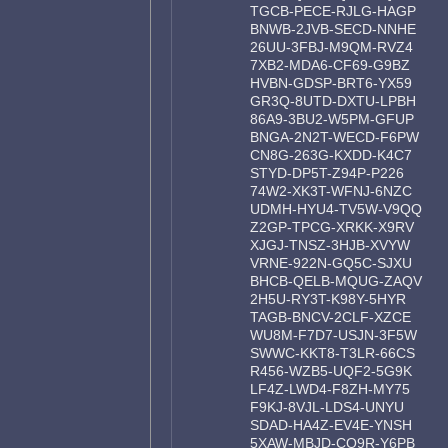
TGCB-PECE-RJLG-HAGP
BNWB-2JVB-SECD-NNHE
26UU-3FBJ-M9QM-RVZ4
7XB2-MDA6-CF69-G9BZ
HVBN-GDSP-BRT6-YX59
GR3Q-8UTD-DXTU-LPBH
86A9-3BU2-W5PM-GFUP
BNGA-2N2T-WECD-F6PW
CN8G-263G-KXDD-K4C7
STYD-DP5T-Z94P-P226
74W2-XK3T-WFNJ-6NZC
UDMH-HYU4-TV5W-V9QQ
Z2GP-TPCG-XRKK-X9RV
XJGJ-TNSZ-3HJB-XVYW
VRNE-922N-GQ5C-SJXU
BHCB-QELB-MQUG-ZAQV
2H5U-RY3T-K98Y-5HYR
TAGB-BNCV-2CLF-XZCE
WU8M-F7D7-USJN-3F5W
SWWC-KKT8-T3LR-66CS
R456-WZB5-UQF2-5G9K
LF4Z-LWD4-F8ZH-MY75
F9KJ-8VJL-LDS4-UNYU
SDAD-HA4Z-EV4E-YNSH
5XAW-MBJD-CQ9R-Y6PB