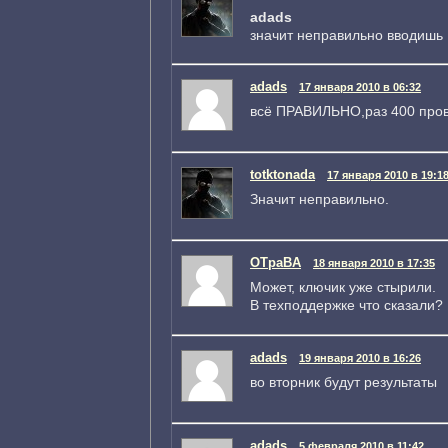
adads
значит неправильно вводишь
adads
17 января 2010 в 06:32
всё ПРАВИЛЬНО,раз 400 про
totktonada
17 января 2010 в 19:1
Значит неправильно.
OTpaBA
18 января 2010 в 17:35
Может, ключик уже стырили.
В техподдержке что сказали?
adads
19 января 2010 в 16:26
во вторник будут результаты
adads
5 февраля 2010 в 11:42