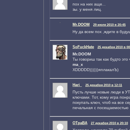
пох на них аще...
зы. у меня лиц.
Mr.DOOM
29 июля 2010 в 20:45
Ну да всем пох ,ждите в буду
SoFuckHate
25 декабря 2010 в 00
Mr.DOOM
Ты говориш так как будто это 
ma_x
XDDDDD))))))яплакалЪ)
Hari_
25 декабря 2010 в 12:11
Пусть лучше новые люди в УТ
ключами. Тот, кому игра понр
покупать ключ, чтоб на все се
печальная с посещаемостью
OTpaBA
27 декабря 2010 в 20:10
Хосподи, неужели 70 рублей 