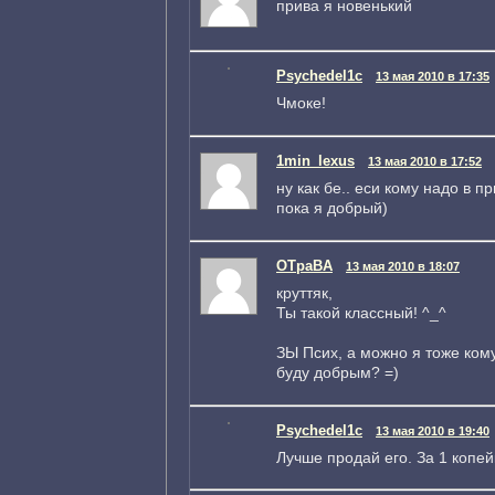
прива я новенький
Psychedel1c
13 мая 2010 в 17:35
Чмоке!
1min_lexus
13 мая 2010 в 17:52
ну как бе.. еси кому надо в 
пока я добрый)
OTpaBA
13 мая 2010 в 18:07
круттяк,
Ты такой классный! ^_^
ЗЫ Псих, а можно я тоже ком
буду добрым? =)
Psychedel1c
13 мая 2010 в 19:40
Лучше продай его. За 1 копейк