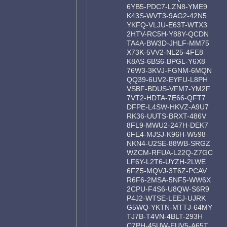
6YB5-PDC7-LZN8-YME9
K43S-WVT3-9AG2-42N5
YKFQ-VLJU-E63T-WTX3
2HTV-RC5H-Y88Y-QCDN
TA4A-BW3D-JHLF-MM75
X73K-5VV2-NL25-4FE8
K8AS-6BS6-BPGL-Y6X8
76W3-3KVJ-FGNM-6MQN
QQ39-6UV2-EYFU-L8PH
VSBF-BDUS-VFM7-YM2F
7VT2-HDTA-7E66-QFT7
DFPE-L4SW-HKVZ-A9U7
RK36-UUTS-BRXT-486V
8FL9-MWU2-247H-DEK7
6FE4-MJSJ-K96H-W598
NKN4-U2SE-88WB-SRGZ
WZCM-RFUA-L22Q-Z7GC
LF6Y-L2T6-UYZH-2LWE
6FZ5-MQVJ-3T6Z-PCAV
R6F6-2MSA-5NF5-WW6X
2CPU-F4S6-U8QW-S6R9
P4J2-WTSE-LEEJ-UJRK
G5WQ-YKTN-MTTJ-64MY
TJ7B-T4VN-4BLT-293H
C7PH-45UW-EUV5-A65T