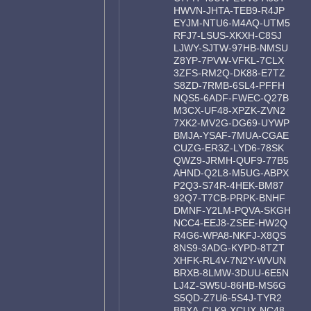
HWVN-JHTA-TEB9-R4JP
EYJM-NTU6-M4AQ-UTM5
RFJ7-LSUS-XKXH-C8SJ
LJWY-SJTW-97HB-NMSU
Z8YP-7PVW-VFKL-7CLX
3ZFS-RM2Q-DK88-E7TZ
S8ZD-7RMB-6SL4-PFFH
NQS5-6ADF-FWEC-Q27B
M3CX-UF48-XPZK-ZVN2
7XK2-MV2G-DG69-UYWP
BMJA-YSAF-7MUA-CGAE
CUZG-ER3Z-LYD6-78SK
QWZ9-JRMH-QUF9-77B5
AHND-Q2L8-M5UG-ABPX
P2Q3-S74R-4HEK-BM87
92Q7-T7CB-PRPK-BNHF
DMNF-Y2LM-PQVA-SKGH
NCC4-EEJ8-ZSEE-HW2Q
R4G6-WPA8-NKFJ-X8QS
8NS9-3ADG-KYPD-8TZT
XHFK-RL4V-7N2Y-WVUN
BRXB-8LMW-3DUU-6E5N
LJ4Z-SW5U-86HB-MS6G
S5QD-Z7U6-5S4J-TYR2
BBXA-CLK9-XCUX-NC48