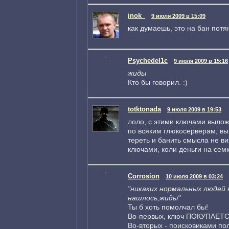
inok_
9 июля 2009 в 15:09
как думаешь, это на бан потян
Psychedel1c
9 июля 2009 в 15:16
жиды
Кто бы говорил. :)
totktonada
9 июля 2009 в 19:53
лоло, с этими ключами вылож
по всяким глюкосерверам, вы
тереть и банить смысла не ви
ключами, коли деньги на семк
Corrosion
10 июля 2009 в 03:24
"никаких нормальных людей 
нашлось,жиды"
Ты б хоть помолчал бы!
Во-первых, ключ ПОКУПАЕТС
Во-вторых - поисковиками по