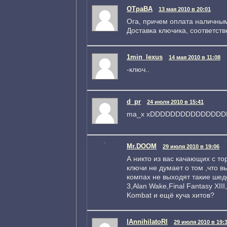
OTpaBA
13 мая 2010 в 20:01
Ога, причем оплата наличны
Доставка ключика, соответств
1min_lexus
14 мая 2010 в 11:08
-ключ..
d_pr
24 июля 2010 в 15:41
ma_x xDDDDDDDDDDDDDD
Mr.DOOM
29 июля 2010 в 19:06
А никто из вас качающих с т
ключи не думает о том ,что в
компах не выходят такие шеде
3,Alan Wake,Final Fantasy XIII
Kombat и ещё куча хитов?
lAnnihilatoRl
29 июля 2010 в 19: