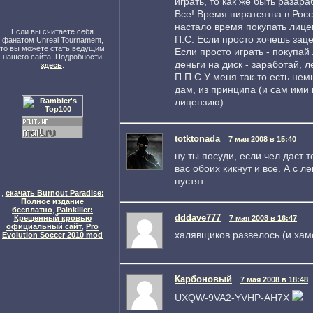
играть, то как же быть разар
Все! Время пиратсятва в Рос
настало время покупать лице
Если вы считаете себя
П.С. Если просто хочешь заце
фанатом Unreal Tournament,
то вы можете стать ведущим
Если просто играть - покупай
нашего сайта. Подробности
деньги на диск - заработай, л
здесь
.
П.П.С.У меня так-то есть нем
дам, из принципа (и сам ими н
лицензию).
totktonada
7 мая 2008 в 15:40
ну ты посуди, если чел даст т
вас обоих кикнут и все. А с 
пустят
,
скачать Burnout Paradise:
Полное издание
бесплатно
,
Painkiller:
dddave777
Крещенный кровью
7 мая 2008 в 16:47
официальный сайт
,
Pro
халявщиков развелось (и хам
Evolution Soccer 2010 mod
Карбоновый
7 мая 2008 в 18:48
UXQW-9VA2-YVHP-AH7X