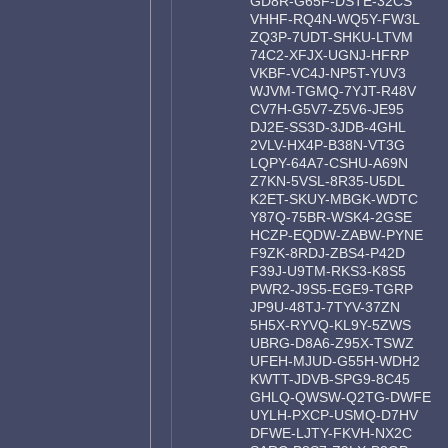
GD8R-G65F-DSTE-32CS
VHHF-RQ4N-WQ5Y-FW3L
ZQ3P-7UDT-SHKU-LTVM
74C2-XFJX-UGNJ-HFRP
VKBF-VC4J-NP5T-YUV3
WJVM-TGMQ-7YJT-R48V
CV7H-G5V7-Z5V6-JE95
DJ2E-SS3D-3JDB-4GHL
2VLV-HX4P-B38N-VT3G
LQPY-64A7-CSHU-A69N
Z7KN-5VSL-8R35-U5DL
K2ET-SKUY-MBGK-WDTC
Y87Q-75BR-WSK4-2GSE
HCZP-EQDW-ZABW-PYNE
F9ZK-8RDJ-ZBS4-P42D
F39J-U9TM-RKS3-K8S5
PWR2-J9S5-EGE9-TGRP
JP9U-48TJ-7TYV-37ZN
5H5X-RYVQ-KL9Y-5ZWS
UBRG-D8A6-Z95X-TSWZ
UFEH-MJUD-G55H-WDH2
KWTT-JDVB-SPG9-8C45
GHLQ-QWSW-Q2TG-DWFE
UYLH-PXCP-USMQ-D7HV
DFWE-LJTY-FKVH-NX2C