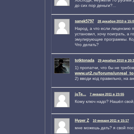
до сих пор деньги?...
sanek5797
28 декабря 2010 в 15:
Народ, а что если лицензию п
установил, хочу поиграть, а г
эмулирующие программы. Код
Что делать?
totktonada
29 декабря 2010 в 20:
1) пропатчи, что бы не требо
www.ut2.ru/forums/unreal_t
2) вводи код правильно, на а
juTe...
7 января 2011 в 23:55
Кому ключ надо? Нашёл свой,
Hyper Z
10 января 2011 в 15:17
мне можешь дать? я свой пос