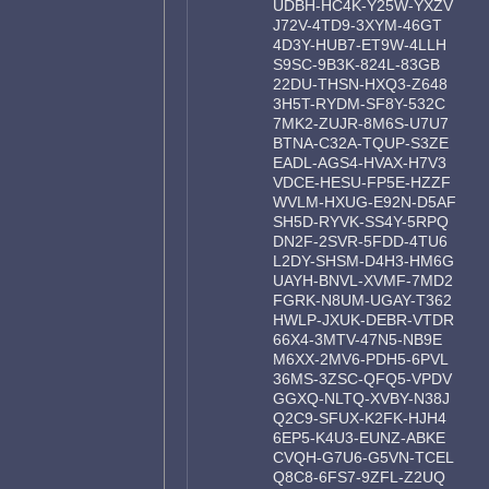
UDBH-HC4K-Y25W-YXZV
J72V-4TD9-3XYM-46GT
4D3Y-HUB7-ET9W-4LLH
S9SC-9B3K-824L-83GB
22DU-THSN-HXQ3-Z648
3H5T-RYDM-SF8Y-532C
7MK2-ZUJR-8M6S-U7U7
BTNA-C32A-TQUP-S3ZE
EADL-AGS4-HVAX-H7V3
VDCE-HESU-FP5E-HZZF
WVLM-HXUG-E92N-D5AF
SH5D-RYVK-SS4Y-5RPQ
DN2F-2SVR-5FDD-4TU6
L2DY-SHSM-D4H3-HM6G
UAYH-BNVL-XVMF-7MD2
FGRK-N8UM-UGAY-T362
HWLP-JXUK-DEBR-VTDR
66X4-3MTV-47N5-NB9E
M6XX-2MV6-PDH5-6PVL
36MS-3ZSC-QFQ5-VPDV
GGXQ-NLTQ-XVBY-N38J
Q2C9-SFUX-K2FK-HJH4
6EP5-K4U3-EUNZ-ABKE
CVQH-G7U6-G5VN-TCEL
Q8C8-6FS7-9ZFL-Z2UQ