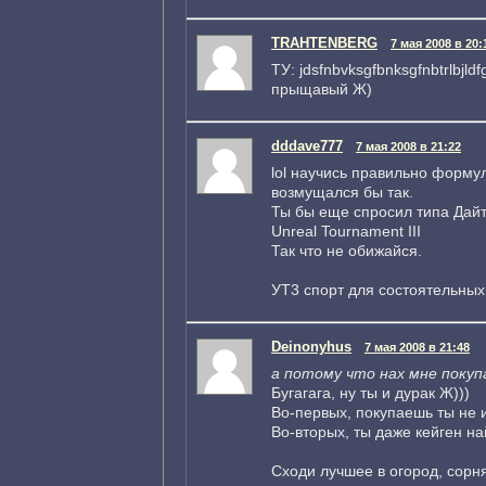
TRAHTENBERG
7 мая 2008 в 20:
ТУ: jdsfnbvksgfbnksgfnbtrlbjl
прыщавый Ж)
dddave777
7 мая 2008 в 21:22
lol научись правильно форму
возмущался бы так.
Ты бы еще спросил типа Дай
Unreal Tournament III
Так что не обижайся.
УТ3 спорт для состоятельных
Deinonyhus
7 мая 2008 в 21:48
а потому что нах мне покуп
Бугагага, ну ты и дурак Ж)))
Во-первых, покупаешь ты не иг
Во-вторых, ты даже кейген най
Сходи лучшее в огород, сорня