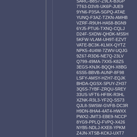
SARC-B8S7-Z9LX-B3GP
7T63-D3V8-UK6P-JUE9
9YN6-P3SA-SGPQ-ATAE
YUNQ-F3AZ-TZKN-AMHB
VZRF-R9UH-HA58-BGN9
6YJ5-PTU6-TXNQ-CQLJ
D24F-SXDW-QHDK-MS5H
5KFW-VLAM-UH9T-EZVT
VATE-BC3K-KLMX-QYTZ
NPK5-4U4W-7ZWV-UQJG
9Z67-R3D6-NE7Q-23LV
Q799-49MA-7XX5-K8Z5
3EGS-KNJK-BQQH-X8BG
6SS5-BBVB-AUNP-8F98
LSFY-AMSY-HZH7-EQJK
BHDA-QGSX-SPUY-ZH37
3Q5S-7YBF-ZRQU-5REY
33US-VFT6-HF8K-R3HL
XZNK-R3L3-YF2Q-SS73
QJL8-SWSW-GVFB-DC3R
H9DN-8HA4-4AT4-HWXX
PWX2-JMT3-EBE9-NCCP
8YG9-PPLQ-FVPQ-X426
NYB5-NDLJ-KXE8-YPKM
Z4JN-XTSB-KCKJ-UXT7