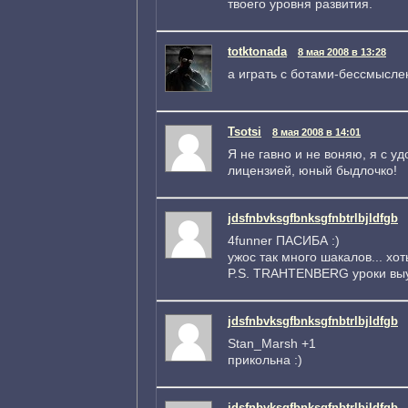
твоего уровня развития.
totktonada
8 мая 2008 в 13:28
а играть с ботами-бессмысле
Tsotsi
8 мая 2008 в 14:01
Я не гавно и не воняю, я с у
лицензией, юный быдлочко!
jdsfnbvksgfbnksgfnbtrlbjldfgb
4funner ПАСИБА :)
ужос так много шакалов... хо
P.S. TRAHTENBERG уроки выуч
jdsfnbvksgfbnksgfnbtrlbjldfgb
Stan_Marsh +1
прикольна :)
jdsfnbvksgfbnksgfnbtrlbjldfgb