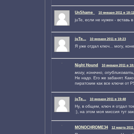
UnShame_
10 января 2011 в 18:1
juTe, если не нужен - вставь 
juTe...
10 января 2011 в 18:23
Я уже отдал ключ... могу, кон
Night Hound
10 января 2011 в 18
могу, конечно, опубликовать
Не надо. Его же забанят. Как
пиратским как все ключи от P
juTe...
10 января 2011 в 19:48
Ну, в общем, ключ я отдал то
:), на этом моя миссия тут зак
MONOCHROME34
12 марта 2011