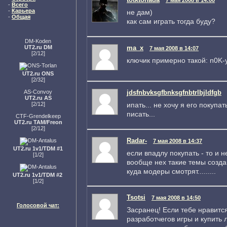
-
Всего
-
Карьера
не дам)
-
Общая
как сам играть тогда буду?
DM-Koden
ma_x
UT2.ru DM
7 мая 2008 в 14:07
[2/12]
ключик примерно такой: n0K
UT2.ru ONS
[2/32]
jdsfnbvksgfbnksgfnbtrlbjldfgb
AS-Convoy
UT2.ru AS
ипать... не хочу я его покупа
[2/12]
писать...
CTF-Grendelkeep
UT2.ru TAM/Freon
[2/12]
Radar-
7 мая 2008 в 14:37
UT2.ru 1v1/TDM #1
если впадлу покупать - то и н
[1/2]
вообще нех такие темы созда
куда модеры смотрят.........
UT2.ru 1v1/TDM #2
[1/2]
Tsotsi
7 мая 2008 в 14:50
Голосовой чат:
Засранец! Если тебе нравится
разработчегов игры и купить 