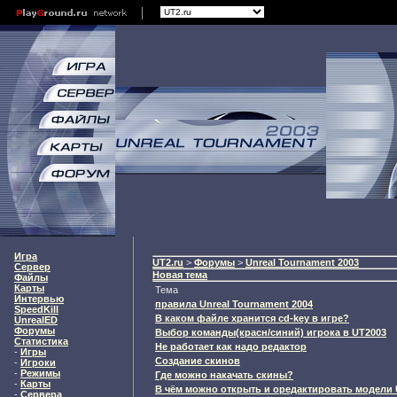
Игра
UT2.ru
>
Форумы
>
Unreal Tournament 2003
Сервер
Новая тема
Файлы
Карты
Тема
Интервью
правила Unreal Tournament 2004
SpeedKill
В каком файле хранится cd-key в игре?
UnrealED
Форумы
Выбор команды(красн/синий) игрока в UT2003
Статистика
Не работает как надо редактор
-
Игры
Создание скинов
-
Игроки
-
Режимы
Где можно накачать скины?
-
Карты
В чём можно открыть и оредактировать модели 
-
Сервера