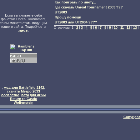
Как поиграть по инету...
где скачать Unreal Tournament 2003 ???
UT2003
Если вы считаете себя
Прошу помощи
фанатом Unreal Tournament,
UT2003 или UT2004 ????
то вы можете стать ведущим
нашего сайта. Подробности
Страницы: 1 |
2
|
3
|
4
|
5
|
6
|
7
|
8
|
9
|
10
|
11
|
12
|
13
|
здесь
.
,
мод для Battlefield 2142
,
скачать Метро 2033
бесплатно
,
патч для игры
Return to Castle
Wolfenstein
Copyright