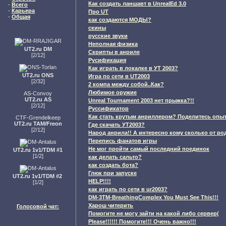
Как создать ланшавт в UnrealEd 3.0
-
Всего
-
Карьера
Про UT
-
Общая
как создаются МОДЫ?
скины
русские звуки
Неполная физика
UT2.ru DM
Скрипты в анриле
[2/12]
Русификация
Как играть в локалке в УТ 2003?
UT2.ru ONS
Игра по сети в UT2003
[2/32]
2 компа между собой..Как?
Любимое оружие
AS-Convoy
UT2.ru AS
Unreal Tournament 2003 нет прыжка?!!
[2/12]
Руссификатор
Как стать крутым анриллером? Поделитесь опыт
CTF-Grendelkeep
UT2.ru TAM/Freon
Где скачать УТ2003?
[2/12]
Народ анрила!! A интересно кому сколько от ро
Перепись фанатов игры
Не мог пройти самый последний поединок
UT2.ru 1v1/TDM #1
[1/2]
как делать сальто?
как создать бота?
Глюк при запуске
UT2.ru 1v1/TDM #2
HELP!!!!
[1/2]
как играть по сети в ur2003?
DM-3TM-BreathingComplex You Must See This!!!
Харош читерить
Голосовой чат:
Помогите не могу зайти на какой либо сервер(
Please!!!!!! Помогите!!! Очень важно!!!